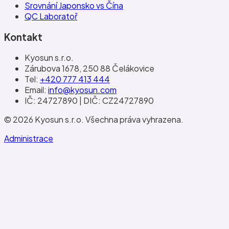
Srovnání Japonsko vs Čína
QC Laboratoř
Kontakt
Kyosun s.r.o.
Zárubova 1678
,
250 88
Čelákovice
Tel
:
+420 777 413 444
Email:
info@kyosun.com
IČ:
24727890
| DIČ:
CZ24727890
©
2026
Kyosun s.r.o.
Všechna práva vyhrazena.
Administrace