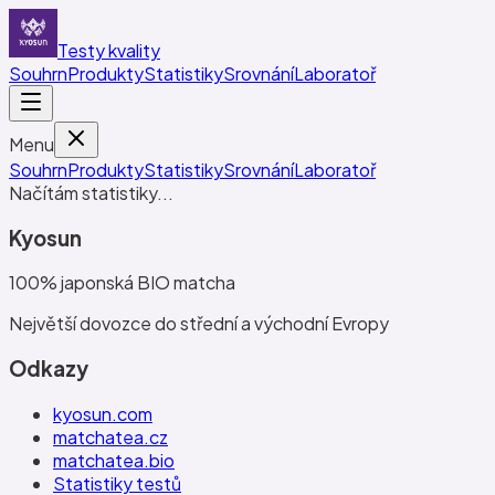
Testy kvality
Souhrn
Produkty
Statistiky
Srovnání
Laboratoř
Menu
Souhrn
Produkty
Statistiky
Srovnání
Laboratoř
Načítám statistiky...
Kyosun
100% japonská BIO matcha
Největší dovozce do střední a východní Evropy
Odkazy
kyosun.com
matchatea.cz
matchatea.bio
Statistiky testů